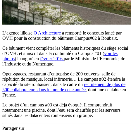
L’agence lilloise
O Architecture
a remporté le concours lancé par
OVH pour la construction du bâtiment Campus#02 à Roubaix.
Ce bâtiment vient compléter les bâtiments historiques du siège social
d’OVH, et s’inscrit dans la continuité du Campus #01 (
voir les
photos
) inauguré en
février 2016
par le Ministre de l’Économie, de
l’Industrie et du Numérique.
Open-spaces, restaurant d’entreprise de 200 couverts, salle de
répétition de musique, local infirmerie… Le campus #02 étendra la
capacité du site roubaisien, dans le cadre du
recrutement de plus de
500 collaborateurs dans le monde cette année
, dont une centaine en
France.
Le projet d’un campus #03 est déjà évoqué. Il comprendrait
notamment une piscine, dont l’eau sera chauffée par les serveurs
situés dans les datacenters roubaisiens du groupe.
Partager sur :