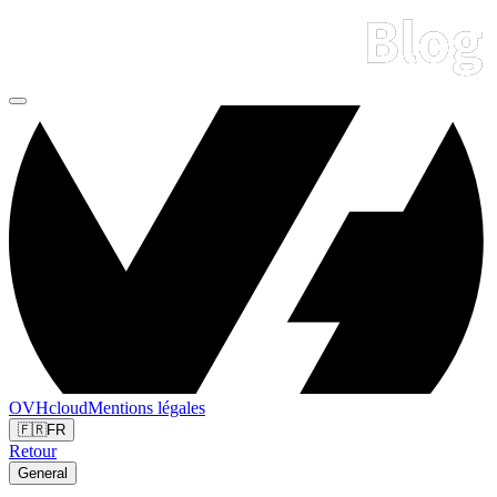
OVHcloud
Mentions légales
🇫🇷
FR
Retour
General