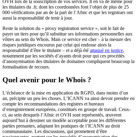
OVH lors de la souscription de vos services. Il en va de même pour
les titulaires du .fr, dont les coordonnées font l’objet de plus de 25
000 vérifications par an de la part de l’Afnic et que les registrars ont
aussi la responsabilité de tenir à jour.
Reste la solution du « proxy registration service », soit le fait de
payer un tiers pour qu’il substitue ses informations personnelles aux
vôtres au sein du Whois. Mais ce service est cher – à la mesure des
risques juridiques encourus par celui qui endosse alors la
responsabilité d’être le titulaire – et a déjà été
attaqué en justice
,
notamment par les sociétés d’ayants droit pour qui ces procédés
d’anonymisation des titulaires de domaines compliquent beaucoup la
formalisation de recours.
Quel avenir pour le Whois ?
L’échéance de la mise en application du RGPD, dans moins d’un
an, précipite un peu les choses. L’ICANN va ainsi devoir prendre en
compte les recommandations des registres et bureaux
d’enregistrement européens, constitués en groupe de travail. Ceux-
ci, au sein desquels l’Afnic et OVH sont représentés, œuvrent
aujourd’hui à dessiner un modèle acceptable pour les différentes
parties prenantes, adaptant les pratiques de l’ICANN au droit
communautaire. Les discussions, qui promettent d’être
passionnantes, portent sur les procédés d’anonymisation des