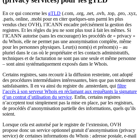
(privacy services) pour les gTLD
En ce qui concerne les
gTLD
(.com, .org, .net, .ovh, .top, .pro, .xyz,
.paris, online, .mobi pour en citer quelques-uns parmi les plus
vendus chez OVH), l’ICANN encadre précisément la gestion des
registres. Et les règles du jeu ne sont plus tout à fait les mêmes. Si
l’ICANN autorise (sans les encourager) les procédés de « privacy »
du Whois, elle ne permet pas une anonymisation complète, même
pour les personnes physiques. Leur(s) nom(s) et prénom(s) – au
pluriel dans le cas où le propriétaire et les contacts administratifs,
techniques et de facturation ne sont pas une seule et même personne
– sont ainsi systématiquement exposés dans le Whois.
Certains registres, sans recourir à la diffusion restreinte, ont adopté
des procédures intermédiaires intéressantes, bien que pas totalement
satisfaisantes. Il en va ainsi du registre du .amsterdam, qui
filtre
l’accès à son serveur Whois en réclamant aux requêtants la signature
d’un contrat d’utilisation du service
. Enfin, certains registres
n’acceptent tout simplement pas la mise en place, par les registrars,
de procédés d’anonymisation partielle des informations, quels qu’ils
soient.
Lorsque cela est autorisé par le registre de l’extension, OVH
propose donc un service optionnel gratuit d’anonymisation (privacy
service) de certaines informations du Whois : adresse postale, e-mail