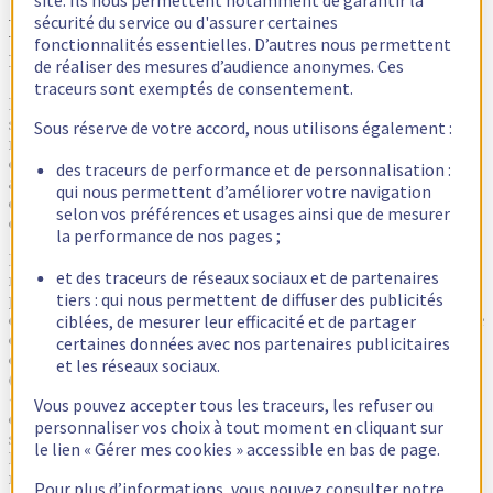
sécurité du service ou d'assurer certaines
L’Afnic, précurseur dans la diffusion
fonctionnalités essentielles. D’autres nous permettent
restreinte des informations du Whois
de réaliser des mesures d’audience anonymes. Ces
traceurs sont exemptés de consentement.
Les extensions nationales (
ccTLD
), tels que les .fr, .de, .be… ne
sont pas contractuellement engagées avec l’ICANN de la même
Sous réserve de votre accord, nous utilisons également :
manière que les extensions génériques. Leur gestion incombe
directement aux États concernés, et ce en toute indépendance. C’est
des traceurs de performance et de personnalisation :
ainsi qu’en France, l’Afnic, association à but non lucratif, a été
qui nous permettent d’améliorer votre navigation
désignée par l’État comme office d’enregistrement du .fr et des
selon vos préférences et usages ainsi que de mesurer
extensions géographiques d’outre-mer : .re, .tf, .yt, .pm et .wf.
la performance de nos pages ;
N’étant liée à l’ICANN que par un simple engagement de
et des traceurs de réseaux sociaux et de partenaires
reconnaissance mutuelle, l’Afnic a, mis en place, dès 2006, une
tiers : qui nous permettent de diffuser des publicités
procédure d’anonymisation des données du Whois, appliquée par
ciblées, de mesurer leur efficacité et de partager
défaut à tout particulier (
personne physique
) enregistrant un domaine
en .fr, .re, .tf, .yt, .pm et .wf. Sur la fiche correspondant à votre
certaines données avec nos partenaires publicitaires
domaine dans l’annuaire Whois, vos coordonnées personnelles
et les réseaux sociaux.
(nom, adresse, téléphone, etc..) sont alors remplacées par la mention
« diffusion restreinte ». Ces coordonnées sont accessibles, sur
Vous pouvez accepter tous les traceurs, les refuser ou
demande expresse et motivée, à la direction juridique de l’Afnic et
personnaliser vos choix à tout moment en cliquant sur
sous conditions, dans le cadre de ce qu’on appelle une procédure de
le lien « Gérer mes cookies » accessible en bas de page.
levée d’anonymat. Les coordonnées professionnelles fournies par le
représentant d’une
personne morale
(propriétaire, contact
Pour plus d’informations, vous pouvez consulter notre