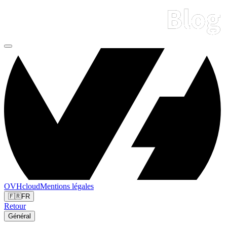
OVHcloud
Mentions légales
🇫🇷
FR
Retour
Général