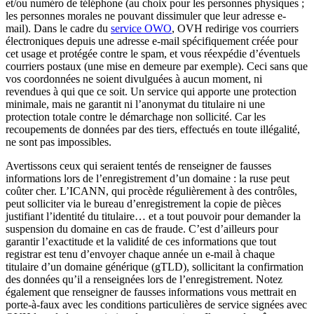
et/ou numéro de téléphone (au choix pour les personnes physiques ;
les personnes morales ne pouvant dissimuler que leur adresse e-
mail). Dans le cadre du
service OWO
, OVH redirige vos courriers
électroniques depuis une adresse e-mail spécifiquement créée pour
cet usage et protégée contre le spam, et vous réexpédie d’éventuels
courriers postaux (une mise en demeure par exemple). Ceci sans que
vos coordonnées ne soient divulguées à aucun moment, ni
revendues à qui que ce soit. Un service qui apporte une protection
minimale, mais ne garantit ni l’anonymat du titulaire ni une
protection totale contre le démarchage non sollicité. Car les
recoupements de données par des tiers, effectués en toute illégalité,
ne sont pas impossibles.
Avertissons ceux qui seraient tentés de renseigner de fausses
informations lors de l’enregistrement d’un domaine : la ruse peut
coûter cher. L’ICANN, qui procède régulièrement à des contrôles,
peut solliciter via le bureau d’enregistrement la copie de pièces
justifiant l’identité du titulaire… et a tout pouvoir pour demander la
suspension du domaine en cas de fraude. C’est d’ailleurs pour
garantir l’exactitude et la validité de ces informations que tout
registrar est tenu d’envoyer chaque année un e-mail à chaque
titulaire d’un domaine générique (gTLD), sollicitant la confirmation
des données qu’il a renseignées lors de l’enregistrement. Notez
également que renseigner de fausses informations vous mettrait en
porte-à-faux avec les conditions particulières de service signées avec