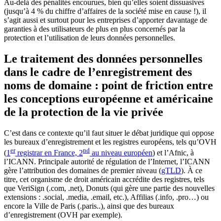
Au-delà des pénalités encourues, bien qu’elles soient dissuasives
(jusqu’à 4 % du chiffre d’affaires de la société mise en cause !), il
s’agit aussi et surtout pour les entreprises d’apporter davantage de
garanties à des utilisateurs de plus en plus concernés par la
protection et l’utilisation de leurs données personnelles.
Le traitement des données personnelles
dans le cadre de l’enregistrement des
noms de domaine : point de friction entre
les conceptions européenne et américaine
de la protection de la vie privée
C’est dans ce contexte qu’il faut situer le débat juridique qui oppose
les bureaux d’enregistrement et les registres européens, tels qu’OVH
er
nd
(
1
registrar en France, 2
au niveau européen
) et l’Afnic, à
l’ICANN. Principale autorité de régulation de l’Internet, l’ICANN
gère l’attribution des domaines de premier niveau (
gTLD
). À ce
titre, cet organisme de droit américain accrédite des registres, tels
que VeriSign (.com, .net), Donuts (qui gère une partie des nouvelles
extensions : .social, .media, .email, etc.), Affilias (.info, .pro…) ou
encore la Ville de Paris (.paris..), ainsi que des bureaux
d’enregistrement (OVH par exemple).