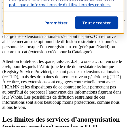
administratif, contact technique et contact de facturation, lesquels
politique d'informations de d'utilisation des cookies.
peuvent être une seule et même personne), restent quant à elles
librement accessibles au sein du Whois.
Ces pratiques de l’Afnic ont été confortées par la CNIL ainsi que par
Paramétrer
Tout accepter
une décision de la cour d’appel de Paris en 2012
. Elles se sont
révélées précurseuses, car un certain nombre de registres ayant en
charge des extensions nationales s’en sont inspirés. On retrouve
ainsi ce mécanisme optionnel de diffusion restreinte des données
personnelles lorsque l’on enregistre un .eu (géré par l’Eurid) ou
encore un .cat (extension créée pour la Catalogne).
Attention toutefois : les .paris, .alsace, .bzh, .corsica… ou encore le
.ovh, pour lesquels l’Afnic joue le rôle de prestataire technique
(Registry Service Provider), ne sont pas des extensions nationales
(ccTLD), mais des domaines de premier niveau générique (gTLD).
À ce titre, ces extensions sont engagées contractuellement avec
l’ICANN et les dispositions de ce contrat ne leur permettent pas
aujourd’hui de proposer l’anonymat des informations figurant dans
leur Whois. Les possibilités de diffusion restreintes de ces
informations sont alors beaucoup moins protectrices, comme nous
allons le voir.
Les limites des services d’anonymisation