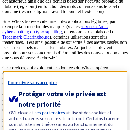
cet historique ainsi que des fichiers basés sur l’activité probable du
titulaire (registrant) en fonction des mots contenus dans le label du
domaine (les mots figurant avant le point et l’extension).
Si le Whois trouve évidemment des applications légitimes, par
exemple la protection des marques (via les
services d’anti-
cybersquatting ou typo squatting
, ou encore par le biais de la
Trademark Clearinghouse
), certaines utilisations sont plus
inattendues. Il est ainsi possible de souscrire à des alertes basées non
pas sur les labels mais sur les titulaires. Auquel cas il devient
possible pour vos concurrents d’être notifiés des nouveaux domaines
que vous déposez. Sachez-le !
Ces services, qui exploitent les données du Whois, opèrent
aujourd’hui dans une faille du droit, que le RGPD entend bien
combler. Reste à convaincre les acteurs américains, au premier rang
Poursuivre sans accepter
desquels figure l’ICANN, de l’intérêt qu’il y a à adopter un modèle
plus protecteur. D’autant que, si l’anonymat permet à certains
Protéger votre vie privée est
d’enregistrer des domaines sur lesquels ils publient des contenus
litigieux, l’anonymat est en même temps une garantie pour la liberté
notre priorité
d’expression. Le cyber-harcèlement, qui est déjà en soi une
expérience désagréable, peut vite se transformer en harcèlement « in
OVHcloud et
ses partenaires
utilisent des cookies et
real life », ciblant par exemple le propriétaire d’un site qui
autres traceurs sur notre site internet. Certains traceurs
revendique son appartenance à une communauté religieuse,
sont strictement nécessaires au fonctionnement du
sexuelle, politique, etc.
site. Ils nous permettent notamment de garantir la